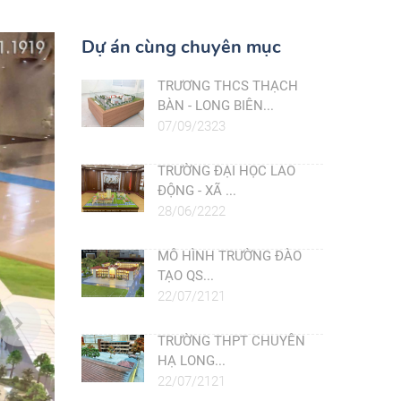
Dự án cùng chuyên mục
TRƯƠNG THCS THẠCH
BÀN - LONG BIÊN...
07/09/2323
TRƯỜNG ĐẠI HỌC LAO
ĐỘNG - XÃ ...
28/06/2222
MÔ HÌNH TRƯỜNG ĐÀO
TẠO QS...
22/07/2121
TRƯỜNG THPT CHUYÊN
HẠ LONG...
22/07/2121