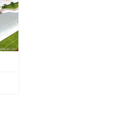
TRƯƠNG THCS THẠCH BÀN - L
BIÊN
07/09/2323
Mô hình trường học