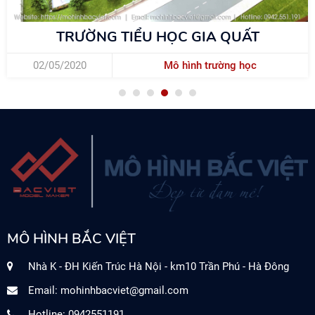
C GIA QUẤT
TRƯỜNG THPT 
 hình trường học
25/04/2020
Mô h
MÔ HÌNH BẮC VIỆT
Nhà K - ĐH Kiến Trúc Hà Nội - km10 Trần Phú - Hà Đông
Email:
mohinhbacviet@gmail.com
Hotline: 0942551191