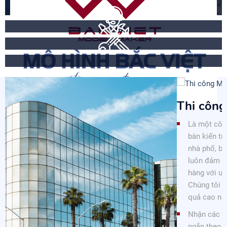
Thi công Mô hình kiến trúc BĐS 2
Là một công ty chuyên tư vấn, thi công mô hình kiến trúc, sa
bàn kiến trúc về BĐS như: mô hình chung cư, cao ốc, resort,
nhà phố, biệt thự mini, nhà máy, đồ án sinh viên. Chúng tôi
luôn đảm bảo chất lượng sản phẩm cao nhất cho khách
hàng với uy tín và kỹ thuật được tích lũy trong nhiều năm.
Chúng tôi tự tin sẽ giúp Quý Khách hàng sẽ đạt được hiệu
quả cao nhất trong việc quảng bá các dự án của Quý công ty.
Nhận các đơn hàng thi công mô hình cần gấp về thời gian
ngắn theo ngày yêu cầu của khách hàng.
Công ty TNHH thiết