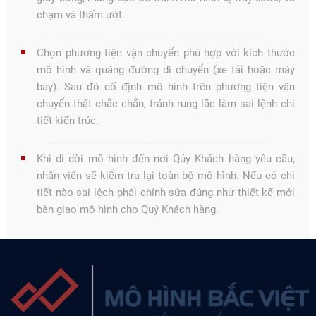
chạm và thấm ướt.
Chọn phương tiện vận chuyển phù hợp với kích thước
mô hình và quãng đường di chuyển (xe tải hoặc máy
bay). Sau đó cố định mô hình trên phương tiện vận
chuyển thật chắc chắn, tránh rung lắc làm sai lệnh chi
tiết kiến trúc.
Khi di dời mô hình đến nơi Qúy Khách hàng yêu cầu,
nhân viên sẽ kiểm tra lại toàn bộ mô hình. Nếu có chi
tiết nào sai lệch phải chỉnh sửa đúng như thiết kế mới
bàn giao mô hình cho Quý Khách hàng.